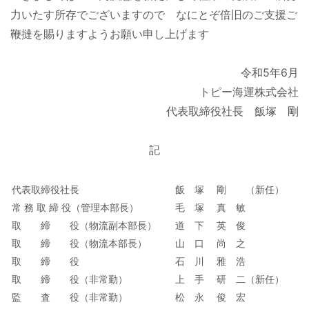
力いたす所存でございますので なにとぞ倍旧のご支援ご
鞭撻を賜りますようお願い申し上げます
令和5年6月
トピー海運株式会社
代表取締役社長 飯塚 剛
記
代表取締役社長
飯 塚 剛 （新任）
常 務 取 締 役（管理本部長）
毛 塚 真 敏
取 締 役（物流副本部長）
道 下 英 俊
取 締 役（物流本部長）
山 口 尚 之
取 締 役
石 川 雅 浩
取 締 役（非常勤）
上 手 研 二（新任）
監 査 役（非常勤）
松 永 俊 宏